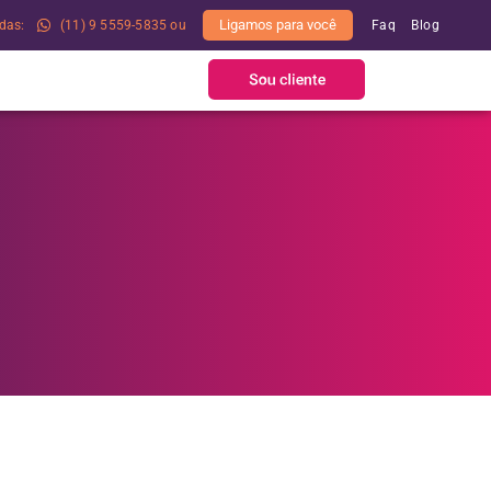
Ligamos para você
das:
(11) 9 5559-5835 ou
Faq
Blog