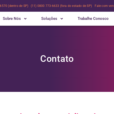
-6570 (dentro de SP) (11) 0800 773-6633 (fora do estado de SP)
Fale com ven
Sobre Nós
Soluções
Trabalhe Conosco
Contato